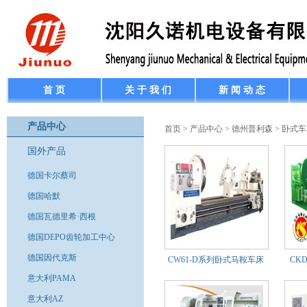
首 页
关 于 我 们
新 闻 动 态
产品中心
首页
>
产品中心
>
德州普利森
>
卧式车
国外产品
德国卡尔蔡司
德国哈默
德国瓦德里希·西根
德国DEPO齿轮加工中心
德国因代克斯
CW61-D系列卧式马鞍车床
CK
意大利PAMA
意大利AZ