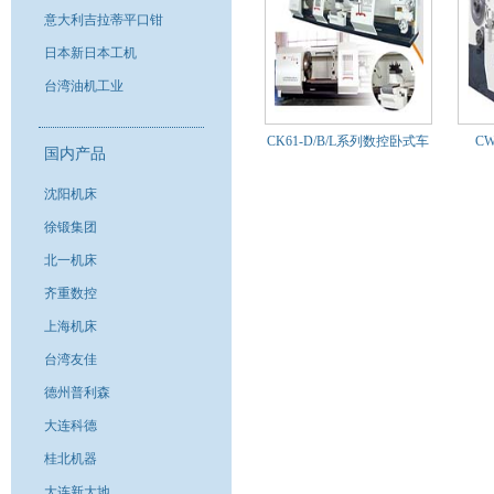
意大利吉拉蒂平口钳
日本新日本工机
台湾油机工业
CK61-D/B/L系列数控卧式车
C
国内产品
床
沈阳机床
徐锻集团
北一机床
齐重数控
上海机床
台湾友佳
德州普利森
大连科德
桂北机器
大连新大地