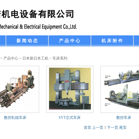
新 闻 动 态
产 品 中 心
机 床 附 件
>
产品中心
>
日本新日本工机
>
车床系列
数控轧辊车床
SVT立式车床
数控车床
首页
上一页
1
下一页
尾页