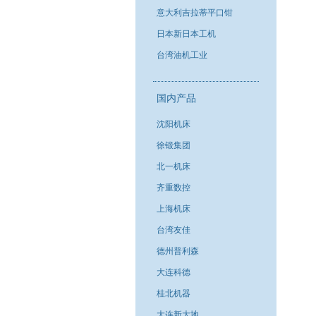
意大利吉拉蒂平口钳
日本新日本工机
台湾油机工业
国内产品
沈阳机床
徐锻集团
北一机床
齐重数控
上海机床
台湾友佳
德州普利森
大连科德
桂北机器
大连新大地