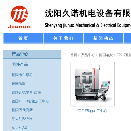
首 页
关 于 我 们
新 闻 动 态
产品中心
首页
>
产品中心
>
德国哈默
>
C22U
国外产品
德国卡尔蔡司
德国哈默
德国瓦德里希·西根
德国DEPO齿轮加工中心
德国因代克斯
C22U五轴加工中心
意大利PAMA
意大利AZ