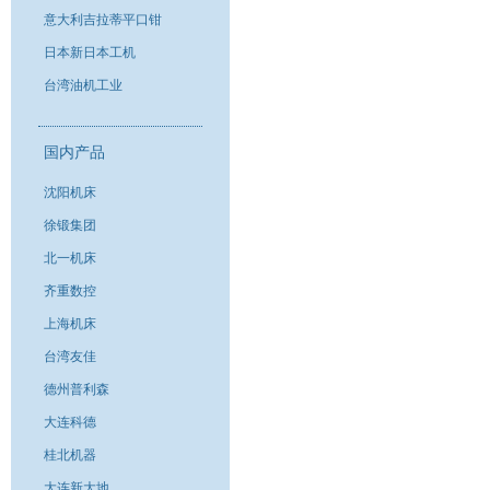
意大利吉拉蒂平口钳
日本新日本工机
台湾油机工业
国内产品
沈阳机床
徐锻集团
北一机床
齐重数控
上海机床
台湾友佳
德州普利森
大连科德
桂北机器
大连新大地