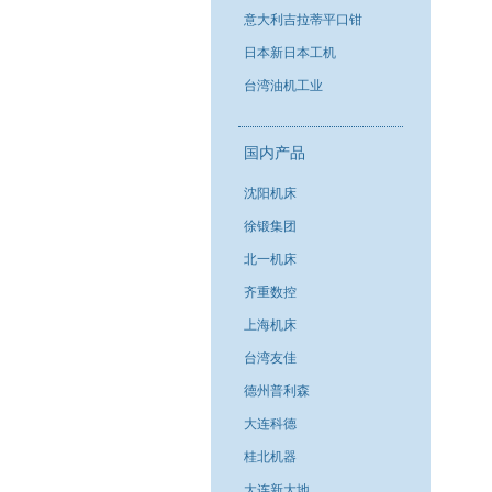
意大利吉拉蒂平口钳
日本新日本工机
台湾油机工业
国内产品
沈阳机床
徐锻集团
北一机床
齐重数控
上海机床
台湾友佳
德州普利森
大连科德
桂北机器
大连新大地